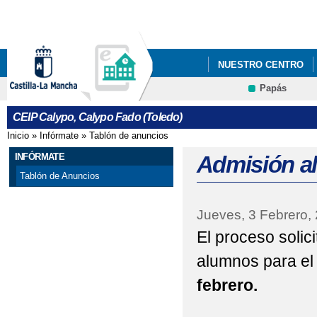
Pa
co
pri
NUESTRO CENTRO
Papás
ENERGÍAS RENOVAB
CEIP Calypo, Calypo Fado (Toledo)
Inicio
»
Infórmate
»
Tablón de anuncios
Se encuentra usted aquí
INFÓRMATE
Admisión al
Tablón de Anuncios
Jueves, 3 Febrero,
El proceso solic
alumnos para el
febrero.