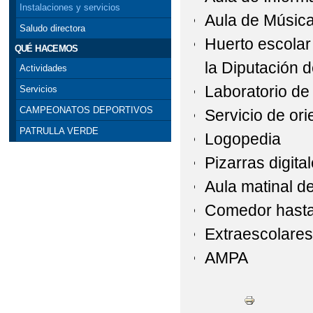
Instalaciones y servicios
Aula de Músic
Saludo directora
Huerto escolar
QUÉ HACEMOS
la Diputación 
Actividades
Laboratorio de
Servicios
CAMPEONATOS DEPORTIVOS
Servicio de or
PATRULLA VERDE
Logopedia
Pizarras digita
Aula matinal d
Comedor hasta
Extraescolare
AMPA