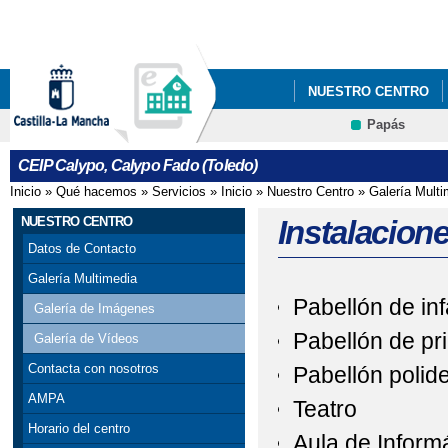
Pa
co
pri
NUESTRO CENTRO
Papás
ENERGÍAS RENOVAB
CEIP Calypo, Calypo Fado (Toledo)
Inicio
»
Qué hacemos
»
Servicios
»
Inicio
»
Nuestro Centro
»
Galería Multi
Se encuentra usted aquí
NUESTRO CENTRO
Instalacione
Datos de Contacto
Galería Multimedia
Pabellón de inf
Galería de Imágenes
Pabellón de pr
Galería de Vídeos
Contacta con nosotros
Pabellón polid
AMPA
Teatro
Horario del centro
Aula de Inform